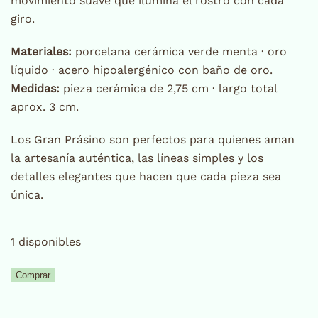
movimiento suave que ilumina el rostro con cada
giro.
Materiales:
porcelana cerámica verde menta · oro
líquido · acero hipoalergénico con baño de oro.
Medidas:
pieza cerámica de 2,75 cm · largo total
aprox. 3 cm.
Los Gran Prásino son perfectos para quienes aman
la artesanía auténtica, las líneas simples y los
detalles elegantes que hacen que cada pieza sea
única.
1 disponibles
Pendientes
Comprar
Gran
Prásino